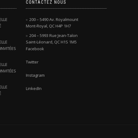
CONTACTEZ NOUS
ELLE
200 – 5490 Av. Royalmount
É
Mont-Royal, QC H4P 1H7
204 – 5993 Rue Jean-Talon
ELLE
Saint-Léonard, QC H1S 1M5
INVITÉES
Facebook
Twitter
ELLE
INVITÉES
Instagram
ELLE
LinkedIn
É