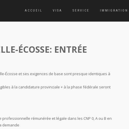
ACCUEIL
VISA
SERVICE
IMMIGRATION
LLE-ÉCOSSE: ENTRÉE
lle-Écosse et ses exigences de base sont presque identiques à
ligibles à la candidature provinciale + à la phase fédérale seront
e professionnelle rémunérée et légale dans les CNP 0, A ou B en
 la demande