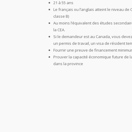
21 à 55 ans
Le français ou l’anglais atteint le niveau de 
classe B)
Au moins l’équivalent des études secondaire
la CEA.
Si le demandeur est au Canada, vous devez a
un permis de travail, un visa de résident te
Fournir une preuve de financement minimum 
Prouver la capacité économique future de la
dans la province