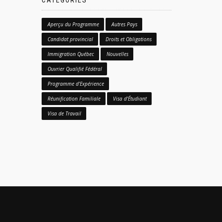
CATÉGORIES
Aperçu du Programme
Autres Pays
Candidat provincial
Droits et Obligations
Immigration Québec
Nouvelles
Ouvrier Qualifié Fédéral
Programme d'Expérience
Réunification Familiale
Visa d'Étudiant
Visa de Travail