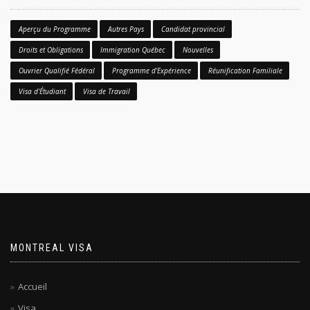
Aperçu du Programme
Autres Pays
Candidat provincial
Droits et Obligations
Immigration Québec
Nouvelles
Ouvrier Qualifié Fédéral
Programme d'Expérience
Réunification Familiale
Visa d'Étudiant
Visa de Travail
MONTREAL VISA
Accueil
Visa