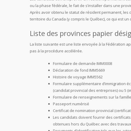
ou la phase fédérale, le fait de s’installer dans une prov
Après avoir obtenu le statut de résident permanent, les
territoire du Canada (y compris le Québec), ce qui est un 
Liste des provinces papier dési
La liste suivante est une liste envoyée à la Fédération 
pas à la procédure accélérée.
Formulaire de demande IMM0008
Déclaration de fond IMM5669
Histoire de voyage IMM5562
Formulaire supplémentaire d’immigration éc
(candidat provincial des entreprises) ou 5 
Formulaire de renseignements sur la famill
Passeport numérisé
Certificat de nomination provincial (certific
Les candidats doivent fournir des certifica
obtenues hors du Québec avec des travaux 
Documents d’identification tels que les act