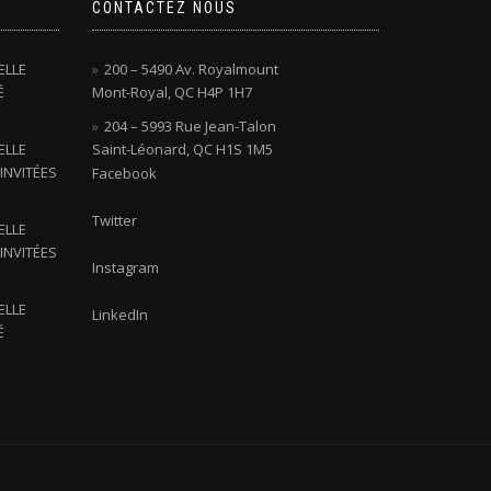
CONTACTEZ NOUS
ELLE
200 – 5490 Av. Royalmount
É
Mont-Royal, QC H4P 1H7
204 – 5993 Rue Jean-Talon
ELLE
Saint-Léonard, QC H1S 1M5
INVITÉES
Facebook
Twitter
ELLE
INVITÉES
Instagram
ELLE
LinkedIn
É