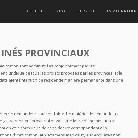
ACCUEIL
VISA
SERVICE
IMMIGRATION
INÉS PROVINCIAUX
mmigration sont administrées conjointement par les
nt juridique de tous les projets proposés par les provinces, et le
dats aient l’intention de résider de manière permanente dans une
Québec: le demandeur soumet d’abord le matériel de demande au
, le gouvernement provincial envoie une lettre de nomination au
nation et le formulaire de candidature correspondant à la
entions d’immigration, aux examens médicaux, aux enquêtes non