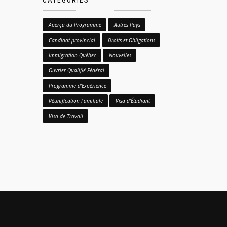
CATÉGORIES
Aperçu du Programme
Autres Pays
Candidat provincial
Droits et Obligations
Immigration Québec
Nouvelles
Ouvrier Qualifié Fédéral
Programme d'Expérience
Réunification Familiale
Visa d'Étudiant
Visa de Travail