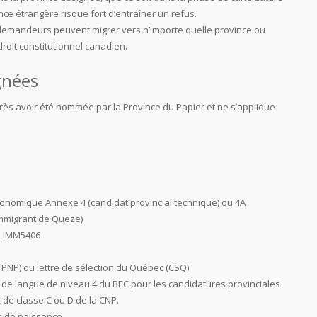
ince étrangère risque fort d’entraîner un refus.
 demandeurs peuvent migrer vers n’importe quelle province ou
droit constitutionnel canadien.
gnées
après avoir été nommée par la Province du Papier et ne s’applique
onomique Annexe 4 (candidat provincial technique) ou 4A
(immigrant de Queze)
e IMM5406
at PNP) ou lettre de sélection du Québec (CSQ)
ts de langue de niveau 4 du BEC pour les candidatures provinciales
de classe C ou D de la CNP.
es de naissance