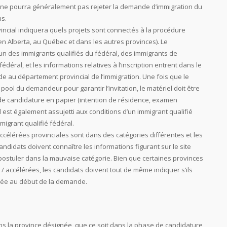
ais ne pourra généralement pas rejeter la demande d’immigration du
ns.
incial indiquera quels projets sont connectés à la procédure
en Alberta, au Québec et dans les autres provinces). Le
un des immigrants qualifiés du fédéral, des immigrants de
déral, et les informations relatives à l’inscription entrent dans le
e au département provincial de l’immigration. Une fois que le
pool du demandeur pour garantir l’invitation, le matériel doit être
s de candidature en papier (intention de résidence, examen
Il est également assujetti aux conditions d’un immigrant qualifié
igrant qualifié fédéral.
ccélérées provinciales sont dans des catégories différentes et les
didats doivent connaître les informations figurant sur le site
 postuler dans la mauvaise catégorie. Bien que certaines provinces
/ accélérées, les candidats doivent tout de même indiquer s’ils
rée au début de la demande.
s la province désignée, que ce soit dans la phase de candidature