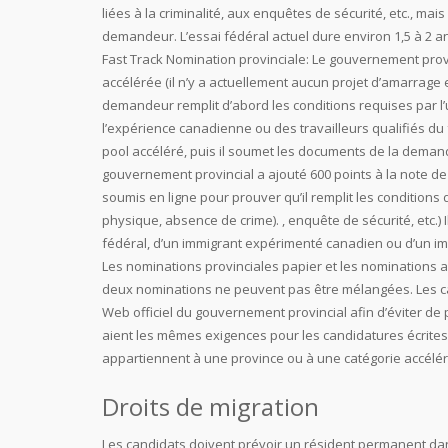
liées à la criminalité, aux enquêtes de sécurité, etc., m
demandeur. L’essai fédéral actuel dure environ 1,5 à 2 a
Fast Track Nomination provinciale: Le gouvernement prov
accélérée (il n’y a actuellement aucun projet d’amarrage 
demandeur remplit d’abord les conditions requises par l’
l’expérience canadienne ou des travailleurs qualifiés du fé
pool accéléré, puis il soumet les documents de la demand
gouvernement provincial a ajouté 600 points à la note de 
soumis en ligne pour prouver qu’il remplit les condition
physique, absence de crime). , enquête de sécurité, etc.) 
fédéral, d’un immigrant expérimenté canadien ou d’un imm
Les nominations provinciales papier et les nominations a
deux nominations ne peuvent pas être mélangées. Les can
Web officiel du gouvernement provincial afin d’éviter de
aient les mêmes exigences pour les candidatures écrites 
appartiennent à une province ou à une catégorie accélé
Droits de migration
Les candidats doivent prévoir un résident permanent dan