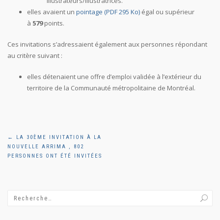
illustrateurs/illustratrices.
elles avaient un
pointage (PDF 295 Ko)
égal ou supérieur
à
579
points.
Ces invitations s’adressaient également aux personnes répondant
au critère suivant :
elles détenaient une offre d’emploi validée à l’extérieur du
territoire de la Communauté métropolitaine de Montréal.
Navigation
←
LA 30ÈME INVITATION À LA
NOUVELLE ARRIMA , 802
de
PERSONNES ONT ÉTÉ INVITÉES
l'article