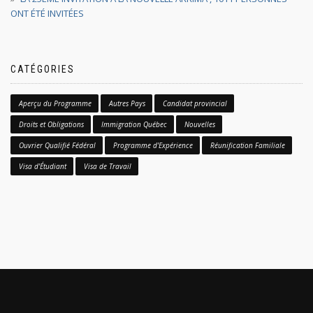
ONT ÉTÉ INVITÉES
CATÉGORIES
Aperçu du Programme
Autres Pays
Candidat provincial
Droits et Obligations
Immigration Québec
Nouvelles
Ouvrier Qualifié Fédéral
Programme d'Expérience
Réunification Familiale
Visa d'Étudiant
Visa de Travail