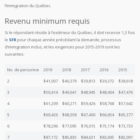
l’Immigration du Québec.
Revenu minimum requis
Si le répondant réside à l’extérieur du Québec, il doit recevoir 1,3 fois
le
SFR
pour chaque année précédant la demande, processus
d’immigration inclus, et les exigences pour 2015-2019 sont les
suivantes:
No. de personne
2019
2018
2017
2016
2015
2
$41,007
$40,379
$39,813
$39,372
$38,618
3
$50,414
$49,641
$48,945
$48,404
$47,476
4
$61,209
$60,271
$59,426
$58,768
$57,642
5
$69,426
$68,358
$67,400
$66,654
$65,377
6
$78,296
$77,095
$76,015
$75,174
$73,733
7
$87,172
$85,835
$84,631
$83,695
$82,091