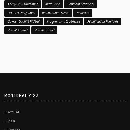
Aperçu du Programme
Autres Pays
Candidat provincial
Droits et Obligations
Immigration Québec
Nouvelles
Ouvrier Qualifié Fédéral
Programme d'Expérience
Réunification Familiale
Visa d'Étudiant
Visa de Travail
MONTREAL VISA
Accueil
Visa