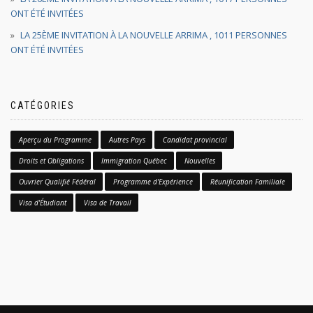
ONT ÉTÉ INVITÉES
LA 25ÈME INVITATION À LA NOUVELLE ARRIMA , 1011 PERSONNES
ONT ÉTÉ INVITÉES
CATÉGORIES
Aperçu du Programme
Autres Pays
Candidat provincial
Droits et Obligations
Immigration Québec
Nouvelles
Ouvrier Qualifié Fédéral
Programme d'Expérience
Réunification Familiale
Visa d'Étudiant
Visa de Travail