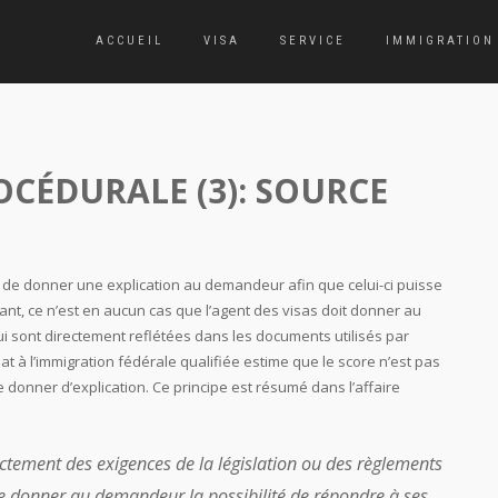
ACCUEIL
VISA
SERVICE
IMMIGRATION
ROCÉDURALE (3): SOURCE
as de donner une explication au demandeur afin que celui-ci puisse
ant, ce n’est en aucun cas que l’agent des visas doit donner au
i sont directement reflétées dans les documents utilisés par
at à l’immigration fédérale qualifiée estime que le score n’est pas
de donner d’explication. Ce principe est résumé dans l’affaire
ectement des exigences de la législation ou des règlements
de donner au demandeur la possibilité de répondre à ses