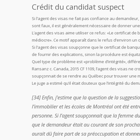
Crédit du candidat suspect
Si l’agent des visas ne fait pas confiance au demandeu
sont faux, il est généralement nécessaire de donner une 
L’agent des visas aime utiliser ce refus: «Le certificat de 
médiocre». Ce motif apparaît dans le refus d’environ un q
Si l’agent des visas soupçonne que le certificat de banque 
de fournir des explications, sinon la procédure est équit
Quel type de problème est «problème d’intégrité», différ
Ransanz c. Canada, 2015 CF 1109, l’agent des visas ne c
soupçonnait de se rendre au Québec pour trouver une mai
Le juge a estimé qu’il était douteux que l’intégrité du dem
[34] Enfin, j’estime que la question de la suggestio
l’immobilier et les écoles de Montréal ont été entr
personne. Si l’agent soupçonnait que la femme 
que le demandeur était au courant de son prochain
aurait dû faire part de sa préoccupation et donne