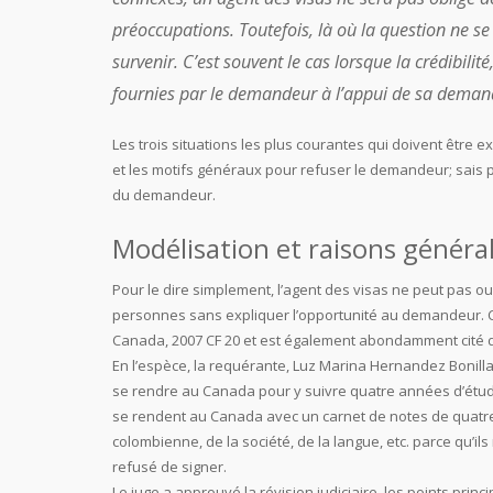
préoccupations. Toutefois, là où la question ne se
survenir. C’est souvent le cas lorsque la crédibili
fournies par le demandeur à l’appui de sa demand
Les trois situations les plus courantes qui doivent être ex
et les motifs généraux pour refuser le demandeur; sais pa
du demandeur.
Modélisation et raisons généra
Pour le dire simplement, l’agent des visas ne peut pas 
personnes sans expliquer l’opportunité au demandeur. C
Canada, 2007 CF 20 et est également abondamment cité da
En l’espèce, la requérante, Luz Marina Hernandez Bonill
se rendre au Canada pour y suivre quatre années d’étud
se rendent au Canada avec un carnet de notes de quatre 
colombienne, de la société, de la langue, etc. parce qu’il
refusé de signer.
Le juge a approuvé la révision judiciaire, les points princ