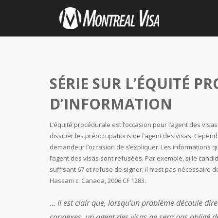
SÉRIE SUR L’ÉQUITÉ P
D’INFORMATION
L’équité procédurale est l’occasion pour l’agent des vis
dissiper les préoccupations de l’agent des visas. Cepend
demandeur l’occasion de s’expliquer. Les informations qu
l’agent des visas sont refusées. Par exemple, si le candid
suffisant 67 et refuse de signer, il n’est pas nécessaire 
Hassani c. Canada, 2006 CF 1283.
… Il est clair que, lorsqu’un problème découle dir
connexes, un agent des visas ne sera pas obligé 