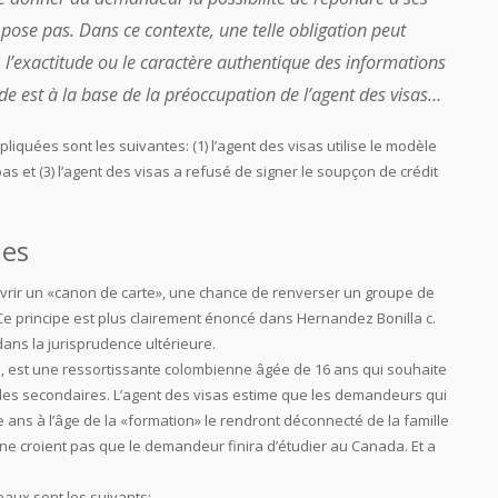
 pose pas. Dans ce contexte, une telle obligation peut
té, l’exactitude ou le caractère authentique des informations
e est à la base de la préoccupation de l’agent des visas…
pliquées sont les suivantes: (1) l’agent des visas utilise le modèle
s et (3) l’agent des visas a refusé de signer le soupçon de crédit
les
ouvrir un «canon de carte», une chance de renverser un groupe de
e principe est plus clairement énoncé dans Hernandez Bonilla c.
ns la jurisprudence ultérieure.
a, est une ressortissante colombienne âgée de 16 ans qui souhaite
es secondaires. L’agent des visas estime que les demandeurs qui
ans à l’âge de la «formation» le rendront déconnecté de la famille
s ne croient pas que le demandeur finira d’étudier au Canada. Et a
ipaux sont les suivants: