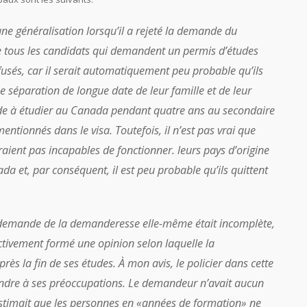
 une généralisation lorsqu’il a rejeté la demande du
e tous les candidats qui demandent un permis d’études
fusés, car il serait automatiquement peu probable qu’ils
e séparation de longue date de leur famille et de leur
ande à étudier au Canada pendant quatre ans au secondaire
entionnés dans le visa. Toutefois, il n’est pas vrai que
aient pas incapables de fonctionner. leurs pays d’origine
a et, par conséquent, il est peu probable qu’ils quittent
 la demande de la demanderesse elle-même était incomplète,
ectivement formé une opinion selon laquelle la
s la fin de ses études. À mon avis, le policier dans cette
ndre à ses préoccupations. Le demandeur n’avait aucun
l estimait que les personnes en «années de formation» ne