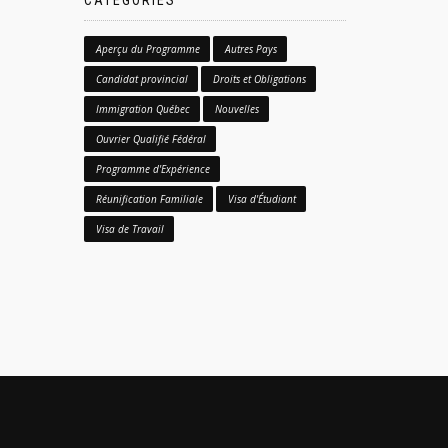
CATÉGORIES
Aperçu du Programme
Autres Pays
Candidat provincial
Droits et Obligations
Immigration Québec
Nouvelles
Ouvrier Qualifié Fédéral
Programme d'Expérience
Réunification Familiale
Visa d'Étudiant
Visa de Travail