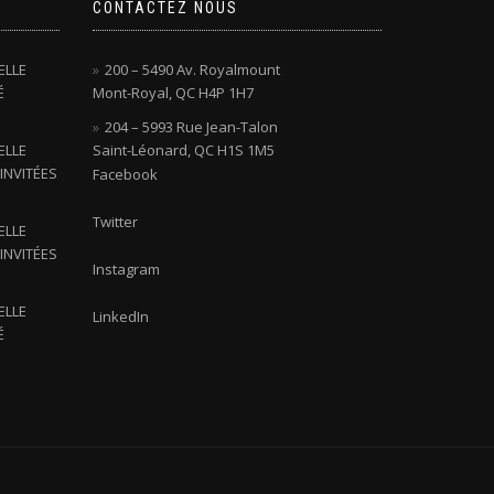
CONTACTEZ NOUS
ELLE
200 – 5490 Av. Royalmount
É
Mont-Royal, QC H4P 1H7
204 – 5993 Rue Jean-Talon
ELLE
Saint-Léonard, QC H1S 1M5
INVITÉES
Facebook
Twitter
ELLE
INVITÉES
Instagram
ELLE
LinkedIn
É