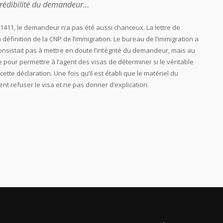
 crédibilité du demandeur…
 1411, le demandeur n’a pas été aussi chanceux. La lettre de
finition de la CNP de l’immigration. Le bureau de l’immigration a
onsistait pas à mettre en doute l’intégrité du demandeur, mais au
te pour permettre à l’agent des visas de déterminer si le véritable
ette déclaration. Une fois qu’il est établi que le matériel du
t refuser le visa et ne pas donner d’explication.