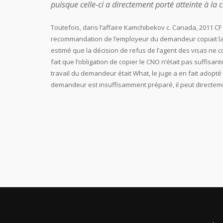
puisque celle-ci a directement porté atteinte à la
Toutefois, dans l’affaire Kamchibekov c. Canada, 2011 CF
recommandation de l’employeur du demandeur copiait la dé
estimé que la décision de refus de l’agent des visas ne c
fait que l’obligation de copier le CNO n’était pas suffisan
travail du demandeur était What, le juge a en fait adopté c
demandeur est insuffisamment préparé, il peut directemen