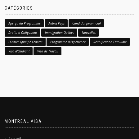
CATÉGORIES
Aperçu du Programme
Autres Pays
Candidat provincial
Droits et Obligations
Immigration Québec
Nouvelles
Ouvrier Qualifié Fédéral
Programme d'Expérience
Réunification Familiale
Visa d'Étudiant
Visa de Travail
MONTREAL VISA
Accueil