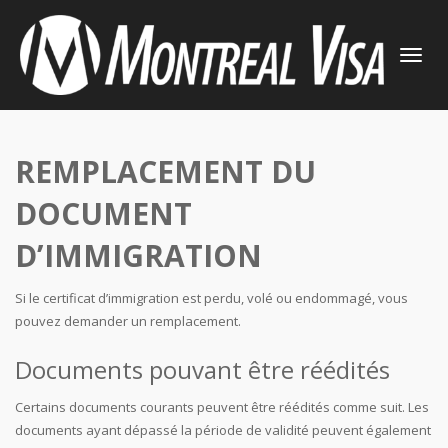
TOGGLE
NAVIGATI
REMPLACEMENT DU
DOCUMENT
D’IMMIGRATION
Si le certificat d’immigration est perdu, volé ou endommagé, vous
pouvez demander un remplacement.
Documents pouvant être réédités
Certains documents courants peuvent être réédités comme suit. Les
documents ayant dépassé la période de validité peuvent également