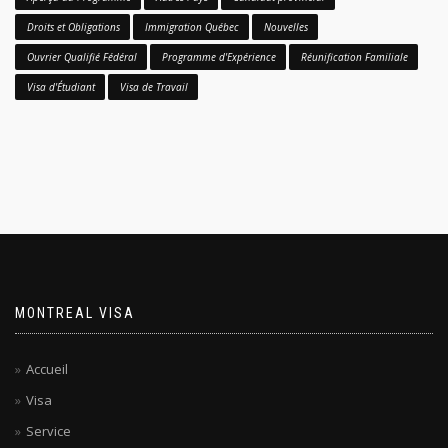
Droits et Obligations
Immigration Québec
Nouvelles
Ouvrier Qualifié Fédéral
Programme d'Expérience
Réunification Familiale
Visa d'Étudiant
Visa de Travail
MONTREAL VISA
Accueil
Visa
Service