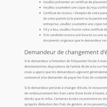
Veuillez présenter un certificat de placemen
Veuillez soumettre une copie du reçu confir
Certificat de revenu / d’emploi de votre paren
de votre parent (si le parent ou le parent e
entreprise, veuillez soumettre une copie nota
S’il y a lieu, veuillez fournir votre certificat 
Si le candidat recevra une bourse ou une aut
documents originaux que le demandeur rece
Demandeur de changement d’é
Si le demandeur a l’intention de fréquenter l’école A mais 
directement les dispositions de l’article 40 de la loi sur 
visas a appris que les demandeurs agissent généraleme
commencé à lui demander de payer les frais de scolarité
Si le demandeur persiste à changer d’école, le recouvreme
de remboursement des frais varie d’une école à l’autre,
élevés que le refus. Certaines écoles ne prennent en char
qu’après déduction des frais de gestion, et ne peuvent 