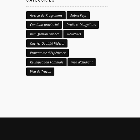
CATÉGORIES
Aperçu du Programme
Autres Pays
Candidat provincial
Droits et Obligations
Immigration Québec
Nouvelles
Ouvrier Qualifié Fédéral
Programme d'Expérience
Réunification Familiale
Visa d'Étudiant
Visa de Travail