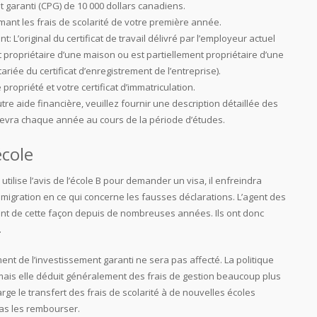
t garanti (CPG) de 10 000 dollars canadiens.
mant les frais de scolarité de votre première année.
t: L’original du certificat de travail délivré par l’employeur actuel
st propriétaire d’une maison ou est partiellement propriétaire d’une
riée du certificat d’enregistrement de l’entreprise).
de propriété et votre certificat d’immatriculation.
re aide financière, veuillez fournir une description détaillée des
vra chaque année au cours de la période d’études.
cole
utilise l’avis de l’école B pour demander un visa, il enfreindra
l’immigration en ce qui concerne les fausses déclarations. L’agent des
nt de cette façon depuis de nombreuses années. Ils ont donc
.
nt de l’investissement garanti ne sera pas affecté. La politique
 mais elle déduit généralement des frais de gestion beaucoup plus
ge le transfert des frais de scolarité à de nouvelles écoles
pas les rembourser.