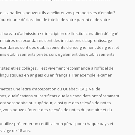
es canadiens peuvent-ils améliorer vos perspectives d’emploi?
ournir une déclaration de tutelle de votre parent et de votre
u bureau d’admission / d’inscription de l’Institut canadien désigné
primaires et secondaires sont des institutions d’apprentissage
secondaires sont des établissements d’enseignement désignés, et
ertains établissements privés sont également des établissements
ités et les collèges, il est vivement recommandé à l’officiel de
inguistiques en anglais ou en français. Par exemple: examen
mettez une lettre d’acceptation du Québec (CAQ) valide.
ômes, qualifications ou certificats que les candidats ont récemment
ent secondaire ou supérieur, ainsi que des relevés de notes
e, vous pouvez fournir des relevés de notes du primaire et du
veuillez présenter un certificat non pénal pour chaque pays et
 l’âge de 18 ans.