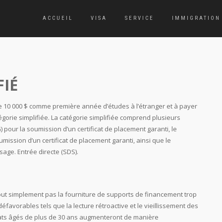
ACCUEIL
VISA
SERVICE
IMMIGRATION
FIÉ
de 10 000 $ comme première année d’études à l’étranger et à payer
tégorie simplifiée. La catégorie simplifiée comprend plusieurs
 pour la soumission d’un certificat de placement garanti, le
ission d’un certificat de placement garanti, ainsi que le
age. Entrée directe (SDS).
tout simplement pas la fourniture de supports de financement trop
éfavorables tels que la lecture rétroactive et le vieillissement des
idats âgés de plus de 30 ans augmenteront de manière