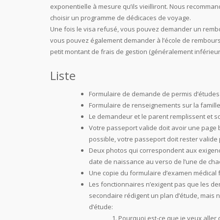
exponentielle à mesure qu’ils vieilliront. Nous recomm
choisir un programme de dédicaces de voyage.
Une fois le visa refusé, vous pouvez demander un rembou
vous pouvez également demander à l’école de rembourser 
petit montant de frais de gestion (généralement inférieur
Liste
Formulaire de demande de permis d’études 
Formulaire de renseignements sur la famille
Le demandeur et le parent remplissent et so
Votre passeport valide doit avoir une page 
possible, votre passeport doit rester valid
Deux photos qui correspondent aux exigences
date de naissance au verso de l’une de cha
Une copie du formulaire d’examen médical f
Les fonctionnaires n’exigent pas que les d
secondaire rédigent un plan d’étude, mais 
d’étude:
Pourquoi est-ce que je veux aller