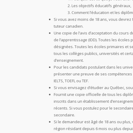
Les objectifs éducatifs généraux,
Comment l’éducation et les diplôm
Si vous avez moins de 18 ans, vous devrez f
tuteur canadien.
Une copie de l’avis d’acceptation du cours d
de l’apprentissage (IDD). Toutes les écoles 
désignées. Toutes les écoles primaires et 
tous les collèges publics, universités et c
d’enseignement.
Pour les candidats postulant dans les univers
présenter une preuve de ses compétences l
IELTS, TOEFL ou TEF.
Si vous envisagez d’étudier au Québec, sou
Fournit une copie officielle de tous les dipl
inscrits dans un établissement d’enseignem
récents. Si vous postulez pour le secondair
secondaire.
Si le demandeur est âgé de 18 ans ou plus, 
région résidant depuis 6 mois ou plus depuis