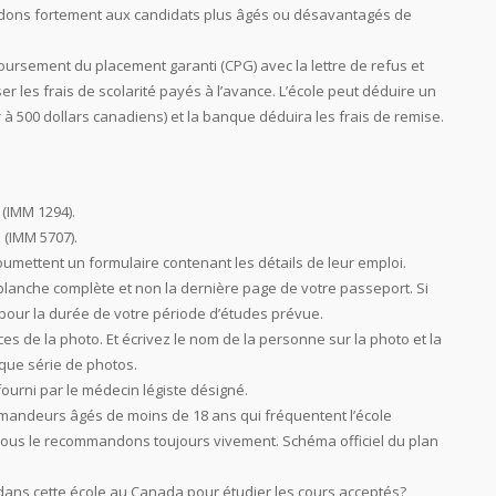
andons fortement aux candidats plus âgés ou désavantagés de
rsement du placement garanti (CPG) avec la lettre de refus et
les frais de scolarité payés à l’avance. L’école peut déduire un
 à 500 dollars canadiens) et la banque déduira les frais de remise.
(IMM 1294).
 (IMM 5707).
umettent un formulaire contenant les détails de leur emploi.
blanche complète et non la dernière page de votre passeport. Si
e pour la durée de votre période d’études prévue.
 de la photo. Et écrivez le nom de la personne sur la photo et la
que série de photos.
ourni par le médecin légiste désigné.
emandeurs âgés de moins de 18 ans qui fréquentent l’école
nous le recommandons toujours vivement. Schéma officiel du plan
 dans cette école au Canada pour étudier les cours acceptés?