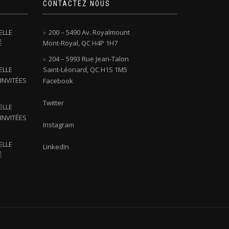
CONTACTEZ NOUS
ELLE
200 – 5490 Av. Royalmount
É
Mont-Royal, QC H4P 1H7
204 – 5993 Rue Jean-Talon
ELLE
Saint-Léonard, QC H1S 1M5
INVITÉES
Facebook
Twitter
ELLE
INVITÉES
Instagram
ELLE
LinkedIn
É