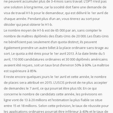
ne peuvent accumuler plus de 3-4 mois sans travail. L’OPT n’est pas
une solution à long terme, car la société doit faire une demande de
visa de travail H1-b pour le demandeur, qui est délivré le 1er avril de
chaque année. Pendant plus d’un an, vous tirerez au sort pour
décider qui peut obtenir le H1-b.
Le nombre moyen de H1-b est de 65 000 par an, sans compter le
nombre de maîtres diplômés des États-Unis de 20 000. Les États-Unis
ne bénéficient pas seulement d’un quota distinct, ils peuvent
également prendre un autre billet à la place ordinaire sans tirage au
sort. Le quota a été émis pour le 1er avril 2013. À la date limite du 5
avril, 110 000 candidatures ordinaires et 30 000 diplômés américains
avaient été reçues, soit un taux brut d’environ 50% à 60%. La maîtrise
est supérieure à 85%.
Il reste encore quelques jours le 1er avril et cette année, le nombre
de places sera attribué en 2015. L’USCIS prévoit de ne plus accepter
de demandes le 7 avril, ce qui pourrait être plus tôt. En ce qui
concerne le nombre de candidats cette année, les prévisions en
ligne vont de 13 à 20 millions et l’estimation la plus fiable se situe
entre 15 et 18 millions. Selon cette prévision, le taux de réussite pour
les applications ordinaires pourrait être inférieur à 40% et le taux de