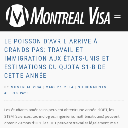
TOGGLE
NAVIGATI
LE POISSON D’AVRIL ARRIVE À
GRANDS PAS: TRAVAIL ET
IMMIGRATION AUX ÉTATS-UNIS ET
ESTIMATIONS DU QUOTA S1-B DE
CETTE ANNÉE
BY
MONTREAL VISA
|
MARS 27, 2014
|
NO COMMENTS
|
AUTRES PAYS
Les étudiants américains peuvent obtenir une année d’OPT, les
STEM (sciences, technologies, ingénierie, mathématiques) peuvent
obtenir 29 mois d’OPT, les OPT peuvent travailler légalement, mais