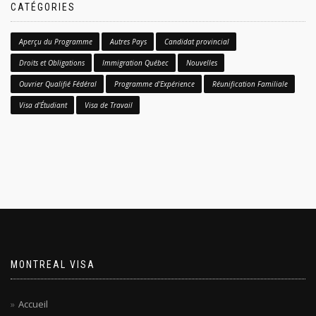
CATÉGORIES
Aperçu du Programme
Autres Pays
Candidat provincial
Droits et Obligations
Immigration Québec
Nouvelles
Ouvrier Qualifié Fédéral
Programme d'Expérience
Réunification Familiale
Visa d'Étudiant
Visa de Travail
MONTREAL VISA
Accueil