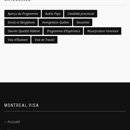
Aperçu du Programme
Autres Pays
Candidat provincial
Droits et Obligations
Immigration Québec
Nouvelles
Ouvrier Qualifié Fédéral
Programme d'Expérience
Réunification Familiale
Visa d'Étudiant
Visa de Travail
MONTREAL VISA
Accueil