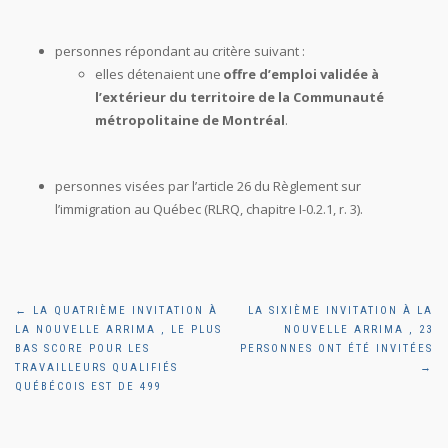
personnes répondant au critère suivant :
elles détenaient une
offre d’emploi validée à
l’extérieur du territoire de la Communauté
métropolitaine de Montréal
.
personnes visées par l’article 26 du Règlement sur
l’immigration au Québec (RLRQ, chapitre I-0.2.1, r. 3).
Navigation
←
LA QUATRIÈME INVITATION À
LA SIXIÈME INVITATION À LA
LA NOUVELLE ARRIMA , LE PLUS
NOUVELLE ARRIMA , 23
de
BAS SCORE POUR LES
PERSONNES ONT ÉTÉ INVITÉES
TRAVAILLEURS QUALIFIÉS
→
QUÉBÉCOIS EST DE 499
l'article