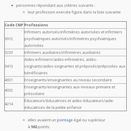
personnes répondant aux critères suivants :
leur profession exercée figure dans la liste suivante
Code CNP
Professions
Infirmiers autorisés/infirmières autorisées et infirmiers
3012
psychiatriques autorisés/infirmières psychiatriques
autorisées
3233
Infirmiers auxiliaires/infirmières auxiliaires
Aides-infirmiers/aides-infirmières, aides-
3413
soignants/aides-soignantes et préposés/préposées aux
bénéficiaires
4031
Enseignants/enseignantes au niveau secondaire
Enseignants/enseignantes aux niveaux primaire et
4032
préscolaire
Éducateurs/éducatrices et aides-éducateurs/aide-
4214
éducatrices de la petite enfance
elles avaient un
pointage
égal ou supérieur
à
562
points;