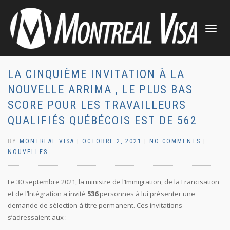
TOGGLE
NAVIGATI
LA CINQUIÈME INVITATION À LA
NOUVELLE ARRIMA , LE PLUS BAS
SCORE POUR LES TRAVAILLEURS
QUALIFIÉS QUÉBÉCOIS EST DE 562
BY
MONTREAL VISA
|
OCTOBRE 2, 2021
|
NO COMMENTS
|
NOUVELLES
Le 30 septembre 2021, la ministre de l’Immigration, de la Francisation
et de l’Intégration a invité
536
personnes à lui présenter une
demande de sélection à titre permanent. Ces invitations
s’adressaient aux :