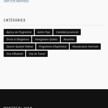
ONT ÉTÉ INVITÉES
CATÉGORIES
Aperçu du Programme
Autres Pays
Candidat provincial
Droits et Obligations
Immigration Québec
Nouvelles
Ouvrier Qualifié Fédéral
Programme d'Expérience
Réunification Familiale
Visa d'Étudiant
Visa de Travail