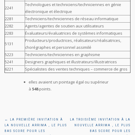
Technologues et techniciens/techniciennes en génie
2241
électronique et électrique
2281
Techniciens/techniciennes de réseau informatique
2282
Agents/agentes de soutien aux utilisateurs
2283
Évaluateurs/évaluatrices de systèmes informatiques
Producteurs/productrices, réalisateurs/réalisatrices,
5131
chorégraphes et personnel assimilé
5223
Techniciens/techniciennes en graphisme
5241
Designers graphiques et illustrateurs/illustratrices
6221
Spécialistes des ventes techniques – commerce de gros
elles avaient un pointage égal ou supérieur
à
548
points.
Navigation
←
LA PREMIÈRE INVITATION À
LA TROISIÈME INVITATION À LA
LA NOUVELLE ARRIMA , LE PLUS
NOUVELLE ARRIMA , LE PLUS
BAS SCORE POUR LES
BAS SCORE POUR LES