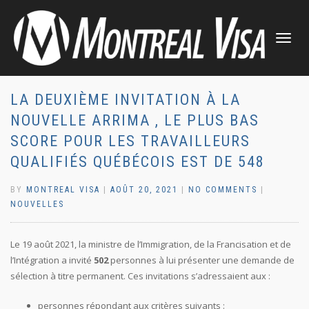
TOGGLE
NAVIGATI
LA DEUXIÈME INVITATION À LA
NOUVELLE ARRIMA , LE PLUS BAS
SCORE POUR LES TRAVAILLEURS
QUALIFIÉS QUÉBÉCOIS EST DE 548
BY
MONTREAL VISA
|
AOÛT 20, 2021
|
NO COMMENTS
|
NOUVELLES
Le 19 août 2021, la ministre de l’Immigration, de la Francisation et de
l’Intégration a invité
502
personnes à lui présenter une demande de
sélection à titre permanent. Ces invitations s’adressaient aux :
personnes répondant aux critères suivants :