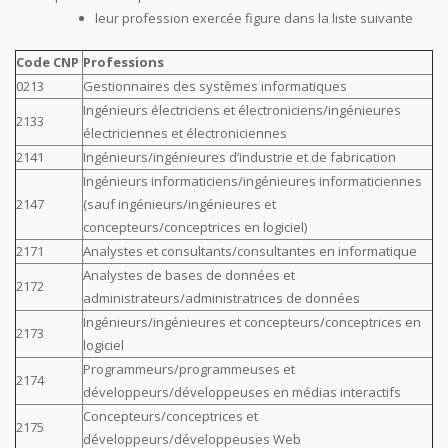
leur profession exercée figure dans la liste suivante
Code CNP
Professions
0213
Gestionnaires des systèmes informatiques
Ingénieurs électriciens et électroniciens/ingénieures
2133
électriciennes et électroniciennes
2141
Ingénieurs/ingénieures d’industrie et de fabrication
Ingénieurs informaticiens/ingénieures informaticiennes
2147
(sauf ingénieurs/ingénieures et
concepteurs/conceptrices en logiciel)
2171
Analystes et consultants/consultantes en informatique
Analystes de bases de données et
2172
administrateurs/administratrices de données
Ingénieurs/ingénieures et concepteurs/conceptrices en
2173
logiciel
Programmeurs/programmeuses et
2174
développeurs/développeuses en médias interactifs
Concepteurs/conceptrices et
2175
développeurs/développeuses Web