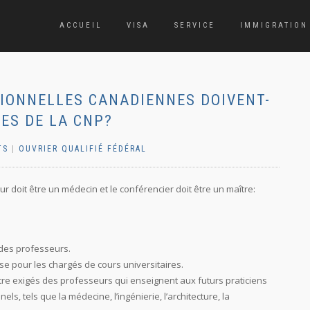
ACCUEIL
VISA
SERVICE
IMMIGRATION
SIONNELLES CANADIENNES DOIVENT-
CES DE LA CNP?
TS
|
OUVRIER QUALIFIÉ FÉDÉRAL
r doit être un médecin et le conférencier doit être un maître:
 des professeurs.
se pour les chargés de cours universitaires.
tre exigés des professeurs qui enseignent aux futurs praticiens
, tels que la médecine, l’ingénierie, l’architecture, la