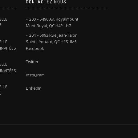
CONTACTEZ NOUS
ELLE
200 – 5490 Av. Royalmount
É
Mont-Royal, QC H4P 1H7
204 – 5993 Rue Jean-Talon
ELLE
Saint-Léonard, QC H1S 1M5
INVITÉES
Facebook
Twitter
ELLE
INVITÉES
Instagram
ELLE
LinkedIn
É