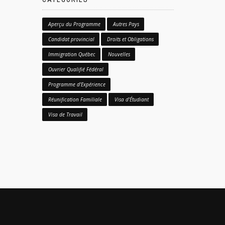
Aperçu du Programme
Autres Pays
Candidat provincial
Droits et Obligations
Immigration Québec
Nouvelles
Ouvrier Qualifié Fédéral
Programme d'Expérience
Réunification Familiale
Visa d'Étudiant
Visa de Travail