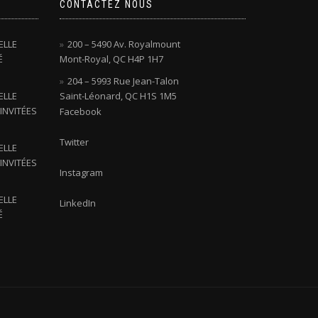
CONTACTEZ NOUS
ELLE
200 – 5490 Av. Royalmount
É
Mont-Royal, QC H4P 1H7
204 – 5993 Rue Jean-Talon
ELLE
Saint-Léonard, QC H1S 1M5
INVITÉES
Facebook
Twitter
ELLE
INVITÉES
Instagram
ELLE
LinkedIn
É