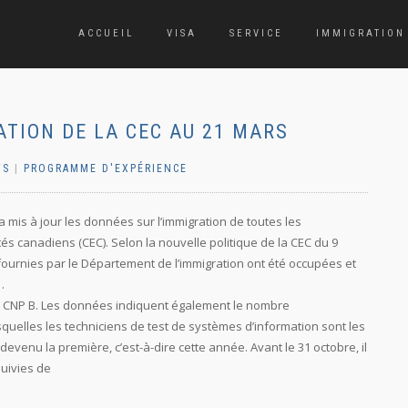
ACCUEIL
VISA
SERVICE
IMMIGRATION
TION DE LA CEC AU 21 MARS
TS
|
PROGRAMME D'EXPÉRIENCE
a mis à jour les données sur l’immigration de toutes les
s canadiens (CEC). Selon la nouvelle politique de la CEC du 9
ournies par le Département de l’immigration ont été occupées et
.
 la CNP B. Les données indiquent également le nombre
quelles les techniciens de test de systèmes d’information sont les
devenu la première, c’est-à-dire cette année. Avant le 31 octobre, il
suivies de