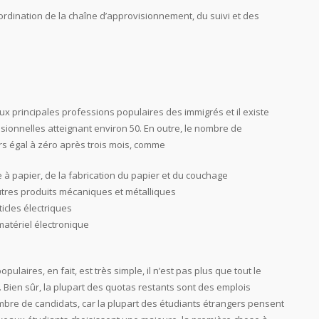
rdination de la chaîne d’approvisionnement, du suivi et des
 principales professions populaires des immigrés et il existe
sionnelles atteignant environ 50. En outre, le nombre de
s égal à zéro après trois mois, comme
e à papier, de la fabrication du papier et du couchage
’autres produits mécaniques et métalliques
ticles électriques
 matériel électronique
ulaires, en fait, est très simple, il n’est pas plus que tout le
 Bien sûr, la plupart des quotas restants sont des emplois
ombre de candidats, car la plupart des étudiants étrangers pensent