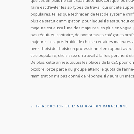
que ces emplois ne sont «pas décents». Lorsque les nou
faire est d’éviter les six types de travail qui ont été sup
populaires, telles que technicien de test de système d’info
plus de statut d’immigration, pour lequel il s’est surtout 
majeure est aussi l’une des majeures les plus en vogue.
pas réduit. Au contraire, de nombreuses catégories prof
majeure, il est préférable de choisir certaines majeures 
avez choisi de choisir un professionnel en rapport avec u
titre populaire, choisissez un travail à la fois pertinent e
De plus, cette année, toutes les places de la CEC pourront
octobre, cette partie du groupe attend le quota de l’an
l’Immigration n’a pas donné de réponse. Il y aura un méca
Navigation
←
INTRODUCTION DE L’IMMIGRATION CANADIENNE
de