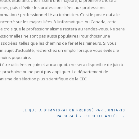
veaux étudiants choisissent une majeure, la première chose à
primés, puis d’éviter les professions liées aux professions
rmation / professionnel lié au technicien. C’est le poste qui a le
concentré sur les majors liées à l’informatique. Au Canada, cette
 Je crois que le professionnalisme restera au rendez-vous. Ne sera
essionnelles ne sont pas aussi populaires.Pour choisir une
associées, telles que les chemins de fer et les mineurs. Si vous
n sujet d’actualité, recherchez un emploi lorsque vous évitez le
t moins populaire.
 être utilisées en juin et aucun quota ne sera disponible de juin à
née prochaine ou ne peut pas appliquer. Le département de
nisme de sélection plus scientifique de la CEC.
LE QUOTA D’IMMIGRATION PROPOSÉ PAR L’ONTARIO
PASSERA À 2 500 CETTE ANNÉE
→