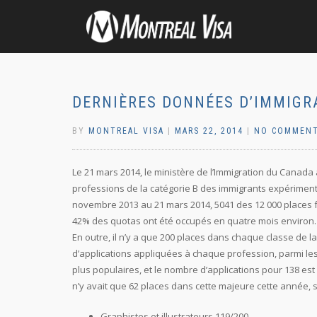
DERNIÈRES DONNÉES D’IMMIGRA
BY
MONTREAL VISA
|
MARS 22, 2014
|
NO COMMEN
Le 21 mars 2014, le ministère de l’Immigration du Canada 
professions de la catégorie B des immigrants expérimenté
novembre 2013 au 21 mars 2014, 5041 des 12 000 places f
42% des quotas ont été occupés en quatre mois environ. 
En outre, il n’y a que 200 places dans chaque classe de
d’applications appliquées à chaque profession, parmi les
plus populaires, et le nombre d’applications pour 138 est 
n’y avait que 62 places dans cette majeure cette année, 
Graphistes et illustrateurs 119/200