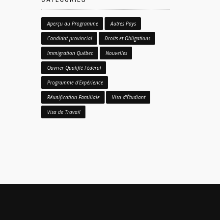
Aperçu du Programme
Autres Pays
Candidat provincial
Droits et Obligations
Immigration Québec
Nouvelles
Ouvrier Qualifié Fédéral
Programme d'Expérience
Réunification Familiale
Visa d'Étudiant
Visa de Travail