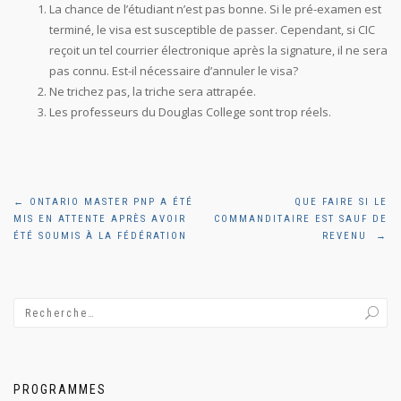
La chance de l’étudiant n’est pas bonne. Si le pré-examen est
terminé, le visa est susceptible de passer. Cependant, si CIC
reçoit un tel courrier électronique après la signature, il ne sera
pas connu. Est-il nécessaire d’annuler le visa?
Ne trichez pas, la triche sera attrapée.
Les professeurs du Douglas College sont trop réels.
Navigation
←
ONTARIO MASTER PNP A ÉTÉ
QUE FAIRE SI LE
MIS EN ATTENTE APRÈS AVOIR
COMMANDITAIRE EST SAUF DE
de
ÉTÉ SOUMIS À LA FÉDÉRATION
REVENU
→
l'article
PROGRAMMES