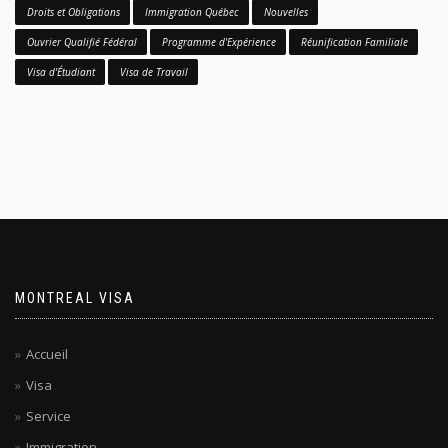
Droits et Obligations
Immigration Québec
Nouvelles
Ouvrier Qualifié Fédéral
Programme d'Expérience
Réunification Familiale
Visa d'Étudiant
Visa de Travail
MONTREAL VISA
Accueil
Visa
Service
Immigration